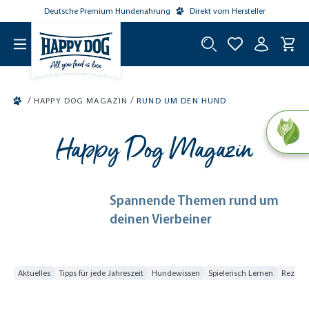
Deutsche Premium Hundenahrung
Direkt vom Hersteller
tinhalt springen
/
/
HAPPY DOG MAGAZIN
RUND UM DEN HUND
Happy Dog Magazin
Spannende Themen rund um
deinen Vierbeiner
Aktuelles
Tipps für jede Jahreszeit
Hundewissen
Spielerisch Lernen
Rezepte