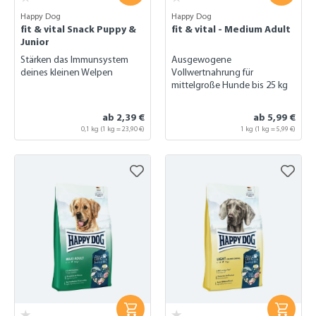
Happy Dog
Happy Dog
fit & vital Snack Puppy &
fit & vital - Medium Adult
Junior
Stärken das Immunsystem
Ausgewogene
deines kleinen Welpen
Vollwertnahrung für
mittelgroße Hunde bis 25 kg
ab 2,39 €
ab 5,99 €
0,1 kg
(1 kg = 23,90 €)
1 kg (1 kg = 5,99 €)