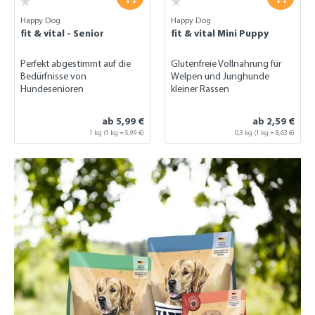
Happy Dog
Happy Dog
fit & vital - Senior
fit & vital Mini Puppy
Perfekt abgestimmt auf die
Glutenfreie Vollnahrung für
Bedürfnisse von
Welpen und Junghunde
Hundesenioren
kleiner Rassen
ab 5,99 €
ab 2,59 €
1 kg (1 kg = 5,99 €)
0,3 kg
(1 kg = 8,63 €)