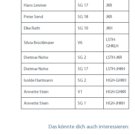
Hans Limmer
SG 17
JKR
Peter Send
SG 18
JKR
Elke Rath
SG 10
JKH
LSTH-
Silvia Brücklmaier
V6
GHKLH
Dietmar Nohe
SG 2
LSTH-JKR
Dietmar Nohe
SG 17
LSTH-JHKH
Isolde Hartmann
SG 2
HGH-GHKH
Annette Stein
V1
HGH-GHKR
Annette Stein
SG 1
HGH-JHKH
Das könnte dich auch interessieren: