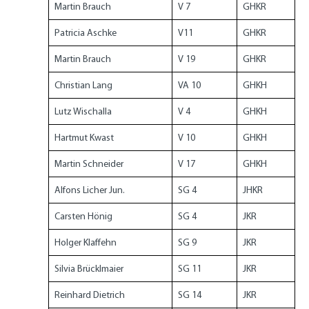
Martin Brauch
V 7
GHKR
Patricia Aschke
V11
GHKR
Martin Brauch
V 19
GHKR
Christian Lang
VA 10
GHKH
Lutz Wischalla
V 4
GHKH
Hartmut Kwast
V 10
GHKH
Martin Schneider
V 17
GHKH
Alfons Licher Jun.
SG 4
JHKR
Carsten Hönig
SG 4
JKR
Holger Klaffehn
SG 9
JKR
Silvia Brücklmaier
SG 11
JKR
Reinhard Dietrich
SG 14
JKR