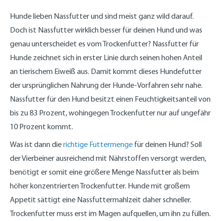
r
m
für
ne
ei
kl
h
bis
o
er
n
e
fü
kl
P
kl
Hu
ne
e
r
10
st
tk
g
n
r
Hunde lieben Nassfutter und sind meist ganz wild darauf.
ei
r
ei
nd
r
i
kl
kg
m
o
a
A
ei
n
o
ne
e
H
n
e
it
st
n
ns
n
Doch ist Nassfutter wirklich besser für deinen Hund und was
e
b
H
bis
un
e
i
re
fü
s
pr
e
genau unterscheidet es vom Trockenfutter? Nassfutter für
H
i
un
10
de
H
n
gi
r
p
üc
o
u
e
de
kg
bi
u
e
o
d
ru
h
p
Hunde zeichnet sich in erster Linie durch seinen hohen Anteil
n
r
bi
s
n
H
n
ei
c
e
ti
an tierischem Eiweiß aus. Damit kommt dieses Hundefutter
d
p
s
10
d
u
al
n
h
n
m
e
a
10
kg
e
n
e
e
s
al
der ursprünglichen Nahrung der Hunde-Vorfahren sehr nahe.
bi
k
kg
b
d
n
n
v
e
Nassfutter für den Hund besitzt einen Feuchtigkeitsanteil von
s
e
is
e
Z
Vi
ol
E
1
t
1
ut
er
le
n
bis zu 83 Prozent, wohingegen Trockenfutter nur auf ungefähr
0
0
at
b
r
t
10 Prozent kommt.
k
k
e
ei
H
w
g
g
n
n
u
ic
Was ist dann die
richtige Futtermenge
für deinen Hund? Soll
er
n
kl
d
u
der Vierbeiner ausreichend mit Nährstoffen versorgt werden,
e
n
g
benötigt er somit eine größere Menge Nassfutter als beim
höher konzentrierten Trockenfutter. Hunde mit großem
Appetit sättigt eine Nassfuttermahlzeit daher schneller.
Trockenfutter muss erst im Magen aufquellen, um ihn zu füllen.