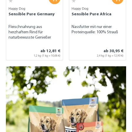
Happy Dog
Happy Dog
Sensible Pure Germany
Sensible Pure Africa
Fleischnahrung aus
Nassfutter mit nur einer
herzhaftem Rind für
Proteinquelle: 100% Strauß
naturbewusste Genießer
ab 12,81 €
ab 30,95 €
1,2 kg
(1 kg = 10,68 €)
2,4 kg
(1 kg = 12,90 €)