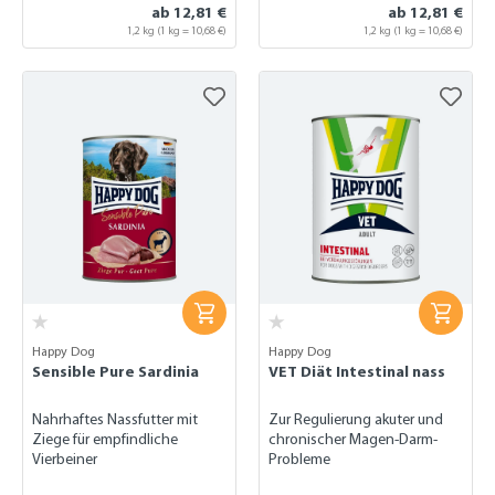
ab 12,81 €
ab 12,81 €
1,2 kg
(1 kg = 10,68 €)
1,2 kg
(1 kg = 10,68 €)
Happy Dog
Happy Dog
Sensible Pure Sardinia
VET Diät Intestinal nass
Nahrhaftes Nassfutter mit
Zur Regulierung akuter und
Ziege für empfindliche
chronischer Magen-Darm-
Vierbeiner
Probleme