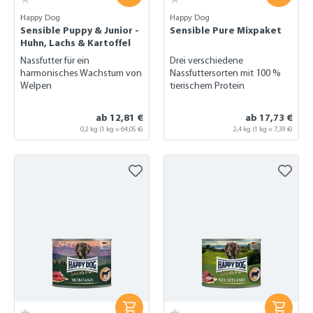
Happy Dog
Happy Dog
Sensible Puppy & Junior -
Sensible Pure Mixpaket
Huhn, Lachs & Kartoffel
Nassfutter für ein
Drei verschiedene
harmonisches Wachstum von
Nassfuttersorten mit 100 %
Welpen
tierischem Protein
ab 12,81 €
ab 17,73 €
0,2 kg
(1 kg = 64,05 €)
2,4 kg
(1 kg = 7,39 €)