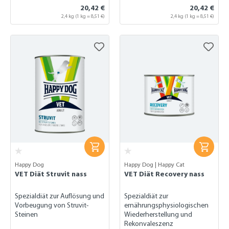
20,42 €
20,42 €
2,4 kg
(1 kg = 8,51 €)
2,4 kg
(1 kg = 8,51 €)
Happy Dog
Happy Dog | Happy Cat
VET Diät Struvit nass
VET Diät Recovery nass
Spezialdiät zur Auflösung und
Spezialdiät zur
Vorbeugung von Struvit-
ernährungsphysiologischen
Steinen
Wiederherstellung und
Rekonvaleszenz