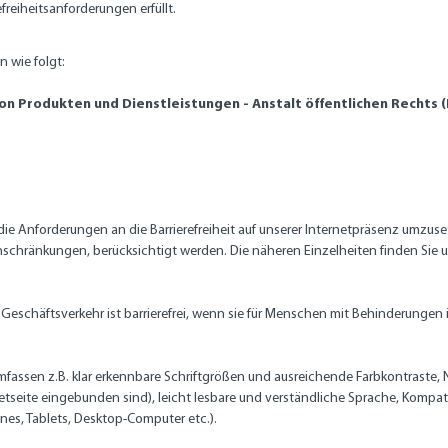
freiheitsanforderungen erfüllt.
 wie folgt:
on Produkten und Dienstleistungen - Anstalt öffentlichen Rechts 
m die Anforderungen an die Barrierefreiheit auf unserer Internetpräsenz umzus
 Einschränkungen, berücksichtigt werden. Die näheren Einzelheiten finden Si
Geschäftsverkehr ist barrierefrei, wenn sie für Menschen mit Behinderungen
sen z.B. klar erkennbare Schriftgrößen und ausreichende Farbkontraste, Navig
etseite eingebunden sind), leicht lesbare und verständliche Sprache, Kompati
es, Tablets, Desktop-Computer etc.).