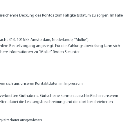
 ausreichende Deckung des Kontos zum Fälligkeitsdatum zu sorgen. Im Falle
racht 313, 1016 EE Amsterdam, Niederlande; "Mollie").
Online-Bestellvorgang angezeigt. Für die Zahlungsabwicklung kann sich
ere Informationen zu "Mollie" finden Sie unter
ben sich aus unseren Kontaktdaten im Impressum.
 verbrieften Guthabens. Gutscheine können ausschließlich in unserem
elten dabei die Leistungsbeschreibung und die dort beschriebenen
igkeitsdauer ausgewiesen.