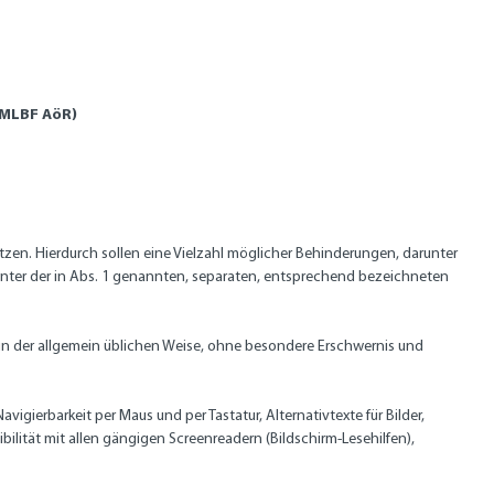
(MLBF AöR)
etzen. Hierdurch sollen eine Vielzahl möglicher Behinderungen, darunter
e unter der in Abs. 1 genannten, separaten, entsprechend bezeichneten
 in der allgemein üblichen Weise, ohne besondere Erschwernis und
ierbarkeit per Maus und per Tastatur, Alternativtexte für Bilder,
bilität mit allen gängigen Screenreadern (Bildschirm-Lesehilfen),