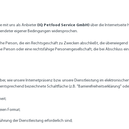
(
IQ Petfood Service GmbH
)
e mit uns als Anbieter
über die Internetseite
rwendeter eigener Bedingungen widersprochen.
he Person, die ein Rechtsgeschäft zu Zwecken abschließt, die überwiegend w
he Person oder eine rechtsfähige Personengesellschaft, die bei Abschluss ei
rüber, wie unsere Internetpräsenz bzw. unsere Dienstleistung im elektronisch
 entsprechend bezeichnete Schaltfläche (z.B. "Barrierefreiheitserklärung" od
eit;
reien Format;
rung der Dienstleistung erforderlich sind;