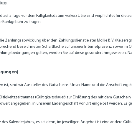
luss.
rd auf 5 Tage vor dem Fälligkeitsdatum verkürzt. Sie sind verpflichtet für die
de Bankgebühr zu tragen.
 die Zahlungsabwicklung über den Zahlungsdienstleister Mollie B.V. (Keizersg
sprechend bezeichneten Schaltfläche auf unserer Internetpräsenz sowie im 
ahlungsbedingungen gelten, werden Sie auf diese gesondert hingewiesen. Näh
ngungen)
ist, sind wir Aussteller des Gutscheins. Unser Name und die Anschrift erge
tigkeitszeitraumes (Gültigkeitsdauer) zur Einlösung des mit dem Gutschein
soweit angegeben, in unserem Ladengeschäft vor Ort eingelöst werden. Es g
 des Kalenderjahres, es sei denn, im jeweiligen Angebot ist eine andere Gült