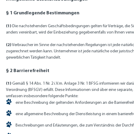
§ 1 Grundlegende Bestimmungen
(1)
Die nachstehenden Geschäftsbedingungen gelten für Verträge, die Si
anders vereinbart, wird der Einbeziehung gegebenenfalls von Ihnen ve
(2)
Verbraucher im Sinne der nachstehenden Regelungen ist jede natürlic
zugerechnet werden kann. Unternehmer ist jede natürliche oder juristisc
gewerblichen Tätigkeit handelt.
§ 2 Barrierefreiheit
(1)
Gemäß § 14 Abs. 1 Nr. 2 i.V.m. Anlage 3 Nr. 1 BFSG informieren wir da
Verordnung (BFSGV) erfüllt. Diese Informationen sind über eine separate,
umfassen insbesondere folgende Punkte:
eine Beschreibung der geltenden Anforderungen an die Barrierefreih
eine allgemeine Beschreibung der Dienstleistung in einem barrieref
Beschreibungen und Erläuterungen, die zum Verständnis der Durchfüh