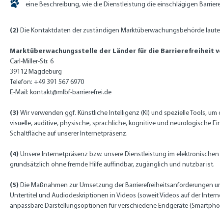
eine Beschreibung, wie die Dienstleistung die einschlägigen Barriere
(2)
Die Kontaktdaten der zuständigen Marktüberwachungsbehörde lauten
Marktüberwachungsstelle der Länder für die Barrierefreiheit v
Carl-Miller-Str. 6
39112 Magdeburg
Telefon: +49 391 567 6970
E-Mail:
kontakt@mlbf-barrierefrei.de
(3)
Wir verwenden ggf. Künstliche Intelligenz (KI) und spezielle Tools, u
visuelle, auditive, physische, sprachliche, kognitive und neurologische
Schaltfläche auf unserer Internetpräsenz.
(4)
Unsere Internetpräsenz bzw. unsere Dienstleistung im elektronischen 
grundsätzlich ohne fremde Hilfe auffindbar, zugänglich und nutzbar ist.
(5)
Die Maßnahmen zur Umsetzung der Barrierefreiheitsanforderungen umfas
Untertitel und Audiodeskriptionen in Videos (soweit Videos auf der Intern
anpassbare Darstellungsoptionen für verschiedene Endgeräte (Smartphon