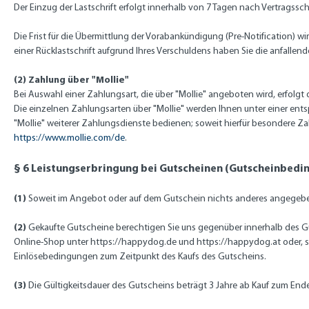
Der Einzug der Lastschrift erfolgt innerhalb von
7
Tagen nach Vertragssch
Die Frist für die Übermittlung der Vorabankündigung (Pre-Notification) wi
einer Rücklastschrift aufgrund Ihres Verschuldens haben Sie die anfallen
(2) Zahlung über "Mollie"
Bei Auswahl einer Zahlungsart, die über "Mollie" angeboten wird, erfolgt
Die einzelnen Zahlungsarten über "Mollie" werden Ihnen unter einer ent
"Mollie" weiterer Zahlungsdienste bedienen; soweit hierfür besondere Z
https://www.mollie.com/de
.
§ 6
Leistungserbringung bei Gutscheinen (Gutscheinbedi
(1)
Soweit im Angebot oder auf dem Gutschein nichts anderes angegeben 
(2)
Gekaufte Gutscheine berechtigen Sie uns gegenüber innerhalb des Gül
Online-Shop unter
https://happydog.de und https://happydog.at
oder, 
Einlösebedingungen zum Zeitpunkt des Kaufs des Gutscheins.
(3)
Die Gültigkeitsdauer des Gutscheins beträgt 3 Jahre ab Kauf zum Ende