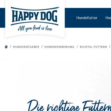
tinhalt springen
Hundefutter
Hu
/
/
/
/
HUNDERATGEBER
HUNDEERNÄHRUNG
RICHTIG FÜTTERN
Die richtige Futte