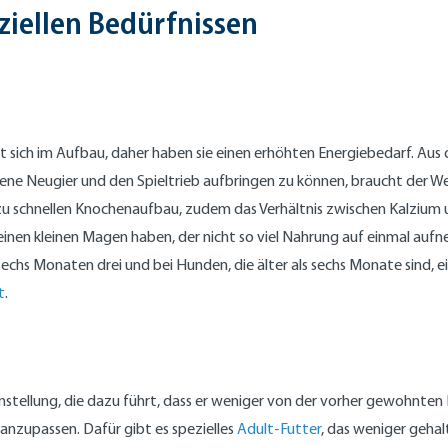
iellen Bedürfnissen
ndet sich im Aufbau, daher haben sie einen erhöhten Energiebedarf. Au
ne Neugier und den Spieltrieb aufbringen zu können, braucht der Welp
zu schnellen Knochenaufbau, zudem das Verhältnis zwischen Kalzium
e einen kleinen Magen haben, der nicht so viel Nahrung auf einmal a
echs Monaten drei und bei Hunden, die älter als sechs Monate sind, e
t
.
mstellung, die dazu führt, dass er weniger von der vorher gewohnte
 anzupassen. Dafür gibt es spezielles
Adult-Futter
, das weniger gehal