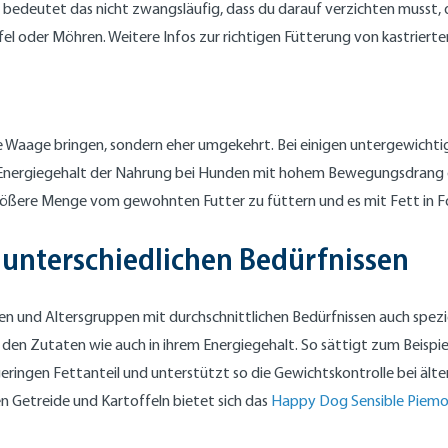
, bedeutet das nicht zwangsläufig, dass du darauf verzichten musst, 
fel oder Möhren. Weitere Infos zur richtigen Fütterung von kastriert
e Waage bringen, sondern eher umgekehrt. Bei einigen untergewichti
 Energiegehalt der Nahrung bei Hunden mit hohem Bewegungsdrang da
ine größere Menge vom gewohnten Futter zu füttern und es mit Fett i
 unterschiedlichen Bedürfnissen
und Altersgruppen mit durchschnittlichen Bedürfnissen auch spezielle
 den Zutaten wie auch in ihrem Energiegehalt. So sättigt zum Beispi
ringen Fettanteil und unterstützt so die Gewichtskontrolle bei ält
 Getreide und Kartoffeln bietet sich das
Happy Dog Sensible Piem