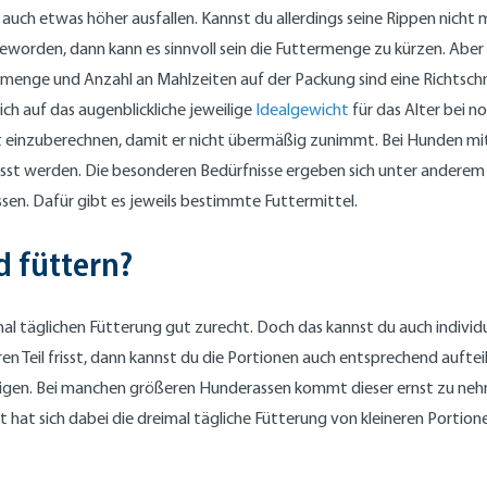
auch etwas höher ausfallen. Kannst du allerdings seine Rippen nicht
 geworden, dann kann es sinnvoll sein die Futtermenge zu kürzen. Aber b
menge und Anzahl an Mahlzeiten auf der Packung sind eine Richtschnur,
ch auf das augenblickliche jeweilige
Idealgewicht
für das Alter bei 
 mit einzuberechnen, damit er nicht übermäßig zunimmt. Bei Hunden mi
sst werden. Die besonderen Bedürfnisse ergeben sich unter anderem
ssen. Dafür gibt es jeweils bestimmte Futtermittel.
d füttern?
täglichen Fütterung gut zurecht. Doch das kannst du auch individuel
eren Teil frisst, dann kannst du die Portionen auch entsprechend auft
chtigen. Bei manchen größeren Hunderassen kommt dieser ernst zu nehm
hat sich dabei die dreimal tägliche Fütterung von kleineren Portion