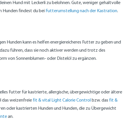
deinen Hund mit Leckerli zu belohnen. Gute, weniger gehaltvolle
en Hunden findest du bei
Futterumstellung nach der Kastration
.
gen Hunden kann es helfen energiereicheres Futter zu geben und
zu führen, dass sie noch aktiver werden und trotz des
n Form von Sonnenblumen- oder Distelöl zu ergänzen.
s Futter für kastrierte, allergische, übergewichtige oder ältere
el das weizenfreie
fit & vital Light Calorie Control
bzw. das
fit &
eren oder kastrierten Hunden und Hunden, die zu Übergewicht
onte
an.