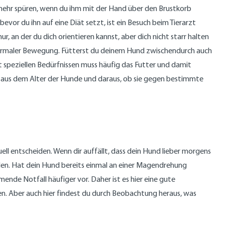
 mehr spüren, wenn du ihm mit der Hand über den Brustkorb
evor du ihn auf eine Diät setzt, ist ein Besuch beim Tierarzt
 an der du dich orientieren kannst, aber dich nicht starr halten
normaler Bewegung. Fütterst du deinem Hund zwischendurch auch
t speziellen Bedürfnissen muss häufig das Futter und damit
 aus dem Alter der Hunde und daraus, ob sie gegen bestimmte
l entscheiden. Wenn dir auffällt, dass dein Hund lieber morgens
eilen. Hat dein Hund bereits einmal an einer Magendrehung
ende Notfall häufiger vor. Daher ist es hier eine gute
en. Aber auch hier findest du durch Beobachtung heraus, was