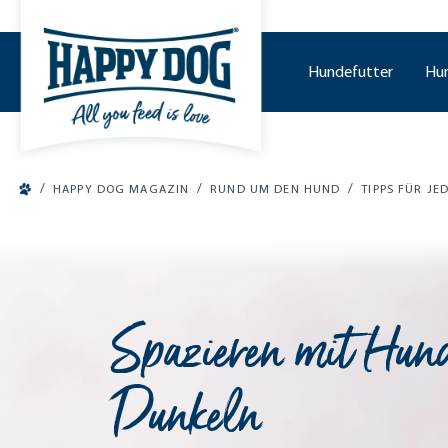
tinhalt springen
Hundefutter
Hu
/
/
/
HAPPY DOG MAGAZIN
RUND UM DEN HUND
TIPPS FÜR JE
Spazieren mit Hun
Dunkeln