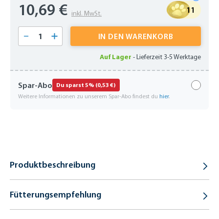
10,69 €
11
inkl. MwSt.
Produkt Anzahl: Gib den gewünschten Wert 
IN DEN WARENKORB
Auf Lager
-
Lieferzeit 3-5 Werktage
Spar-Abo
Du sparst 5% (0,53 €)
Weitere Informationen zu unserem Spar-Abo findest du
hier
.
Produktbeschreibung
Fütterungsempfehlung