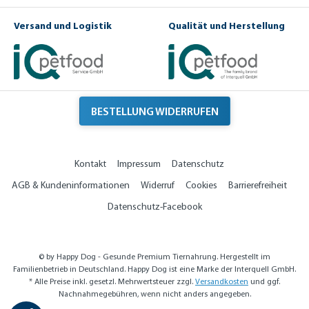
i
n
e
k
Versand und Logistik
Qualität und Herstellung
H
h
a
e
r
it
n
w
e
BESTELLUNG WIDERRUFEN
g
e
Kontakt
Impressum
Datenschutz
AGB & Kundeninformationen
Widerruf
Cookies
Barrierefreiheit
Datenschutz-Facebook
© by Happy Dog - Gesunde Premium Tiernahrung. Hergestellt im
Familienbetrieb in Deutschland. Happy Dog ist eine Marke der Interquell GmbH.
* Alle Preise inkl. gesetzl. Mehrwertsteuer zzgl.
Versandkosten
und ggf.
Nachnahmegebühren, wenn nicht anders angegeben.