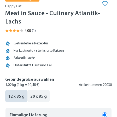
Happy Cat
Meat in Sauce - Culinary Atlantik-
Lachs
Getreidefreie Rezeptur
Für kastrierte / sterilisierte Katzen
Atlantik-Lachs
Unterstützt Haut und Fell
Gebindegröße auswählen
1,02 kg
(1 kg = 10,48 €)
Artikelnummer: 22030
12 x 85 g
20 x 85 g
Einmalige Lieferung