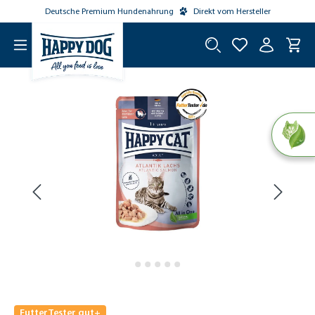
Deutsche Premium Hundenahrung
Direkt vom Hersteller
tinhalt springen
FutterTester gut+