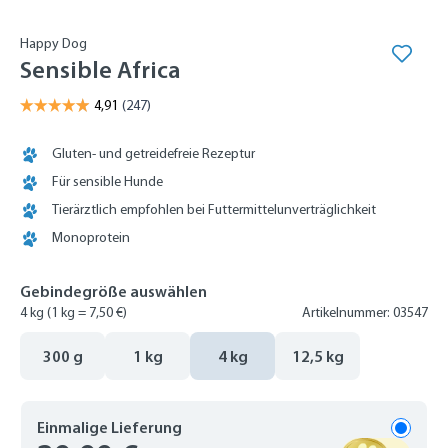
Happy Dog
Sensible Africa
Gluten- und getreidefreie Rezeptur
Für sensible Hunde
Tierärztlich empfohlen bei Futtermittelunverträglichkeit
Monoprotein
Gebindegröße auswählen
4 kg
(1 kg = 7,50 €)
Artikelnummer: 03547
300 g
1 kg
4 kg
12,5 kg
Einmalige Lieferung