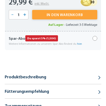
29,99 €
30
inkl. MwSt.
Produkt Anzahl: Gib den gewünschten Wert 
IN DEN WARENKORB
Auf Lager
-
Lieferzeit 3-5 Werktage
Spar-Abo
Du sparst 5% (1,50 €)
Weitere Informationen zu unserem Spar-Abo findest du
hier
.
Produktbeschreibung
Fütterungsempfehlung
Zusammensetzung