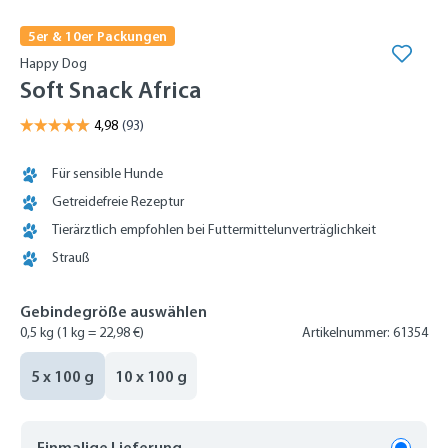
5er & 10er Packungen
Happy Dog
Soft Snack Africa
Für sensible Hunde
Getreidefreie Rezeptur
Tierärztlich empfohlen bei Futtermittelunverträglichkeit
Strauß
Gebindegröße auswählen
0,5 kg
(1 kg = 22,98 €)
Artikelnummer: 61354
5 x 100 g
10 x 100 g
Einmalige Lieferung