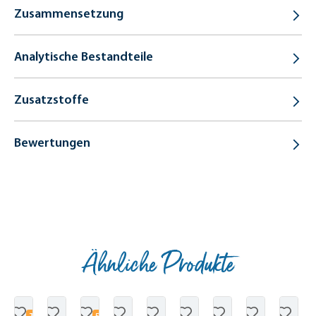
Zusammensetzung
Analytische Bestandteile
Zusatzstoffe
Bewertungen
Ähnliche Produkte
Produktgalerie überspringen
T
5