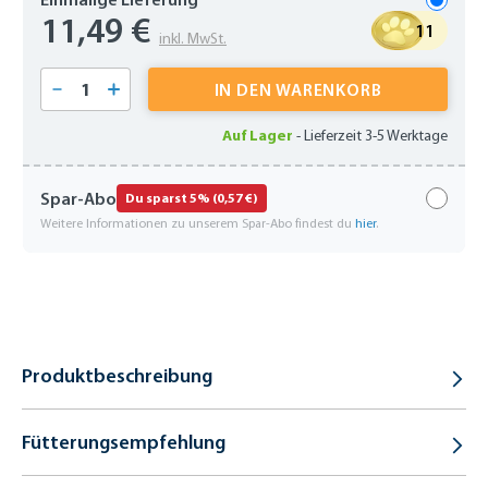
11,49 €
11
inkl. MwSt.
Produkt Anzahl: Gib den gewünschten Wert 
IN DEN WARENKORB
Auf Lager
-
Lieferzeit 3-5 Werktage
Spar-Abo
Du sparst 5% (0,57 €)
Weitere Informationen zu unserem Spar-Abo findest du
hier
.
Produktbeschreibung
Fütterungsempfehlung