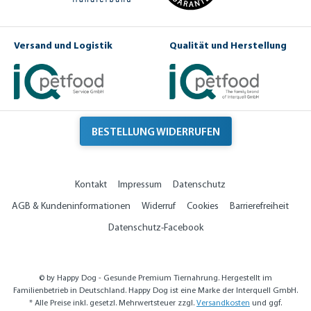
t
d
e
e
r-
S
Versand und Logistik
Qualität und Herstellung
o
rt
e
n
BESTELLUNG WIDERRUFEN
Kontakt
Impressum
Datenschutz
AGB & Kundeninformationen
Widerruf
Cookies
Barrierefreiheit
Datenschutz-Facebook
© by Happy Dog - Gesunde Premium Tiernahrung. Hergestellt im
Familienbetrieb in Deutschland. Happy Dog ist eine Marke der Interquell GmbH.
* Alle Preise inkl. gesetzl. Mehrwertsteuer zzgl.
Versandkosten
und ggf.