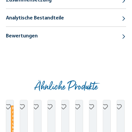
Analytische Bestandteile
Bewertungen
Ähnliche Produkte
Produktgalerie überspringen
P
r
o
d
u
k
t