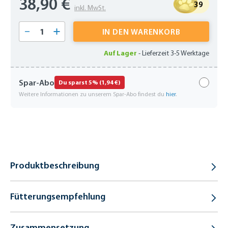
38,90 €
39
inkl. MwSt.
Produkt Anzahl: Gib den gewünschten Wert 
IN DEN WARENKORB
Auf Lager
-
Lieferzeit 3-5 Werktage
Spar-Abo
Du sparst 5% (1,94 €)
Weitere Informationen zu unserem Spar-Abo findest du
hier
.
Produktbeschreibung
Fütterungsempfehlung
Zusammensetzung