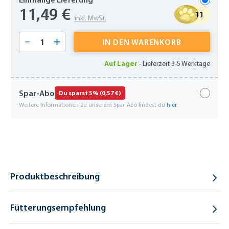
11,49 €
11
inkl. MwSt.
Produkt Anzahl: Gib den gewünschten Wert 
IN DEN WARENKORB
Auf Lager
-
Lieferzeit 3-5 Werktage
Spar-Abo
Du sparst 5% (0,57 €)
Weitere Informationen zu unserem Spar-Abo findest du
hier
.
Produktbeschreibung
Fütterungsempfehlung