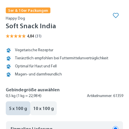
5er & 10er Packungen
Happy Dog
Soft Snack India
Vegetarische Rezeptur
Tierärztlich empfohlen bei Futtermittelunverträglichkeit
Optimal für Haut und Fell
Magen- und darmfreundlich
Gebindegröße auswählen
0,5 kg
(1 kg = 22,98 €)
Artikelnummer: 61359
5 x 100 g
10 x 100 g
Einmalige Lieferung