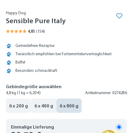
Happy Dog
Sensible Pure Italy
Getreidefreie Rezeptur
Tierärztlich empfohlen bei Futtermittelunverträglichkeit
Büffel
Besonders schmackhaft
Gebindegröße auswählen
4,8 kg
(1 kg = 6,20 €)
Artikelnummer: 02742B6
6 x 200 g
6 x 400 g
6 x 800 g
Einmalige Lieferung