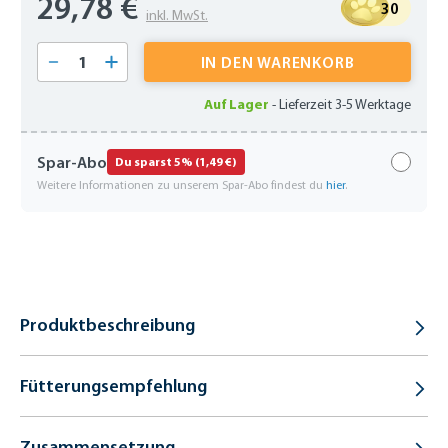
29,78 €
30
inkl. MwSt.
Produkt Anzahl: Gib den gewünschten Wert 
IN DEN WARENKORB
Auf Lager
-
Lieferzeit 3-5 Werktage
Spar-Abo
Du sparst 5% (1,49 €)
Weitere Informationen zu unserem Spar-Abo findest du
hier
.
Produktbeschreibung
Fütterungsempfehlung
Zusammensetzung