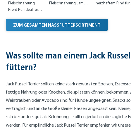
Montana
Fleischnahrung
Fleischnahrung Lamm
herzhaftem Rind für
Pferd Pur ideal für
pur für sensible
naturbewusste
sensible Hunde
Gourmets
Genießer
ZUM GESAMTEN NASSFUTTERSORTIMENT
Was sollte man einem Jack Russell
füttern?
Jack Russell Terrier sollten keine stark gewürzten Speisen, Essensre
fettige Nahrung oder Knochen, die splittern können, bekommen. 
Weintrauben oder Avocado sind für Hunde ungeeignet. Snacks so
verträglich und an die Größe kleiner Rassen angepasst sein. Kleine
sich besonders gut als Belohnung – sollten jedoch in die täglich
werden. Für empfindliche Jack Russell Terrier empfehlen wir unser