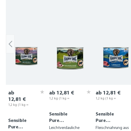
Produktgalerie überspringen
ab
ab 12,81 €
ab 12,81 €
12,81 €
1,2 kg
(1 kg =
1,2 kg
(1 kg =
10,68 €)
10,68 €)
1,2 kg
(1 kg =
10,68 €)
Sensible
Sensible
Sensible
Pure
Pure
Pure
Neuseeland
Germany
Leichtverdauliche
Fleischnahrung aus