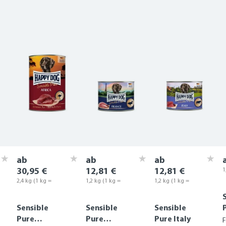
ab
ab
ab
30,95 €
12,81 €
12,81 €
1
1
2,4 kg
(1 kg =
1,2 kg
(1 kg =
1,2 kg
(1 kg =
12,90 €)
10,68 €)
10,68 €)
Sensible
Sensible
Sensible
Pure
Pure
Pure Italy
F