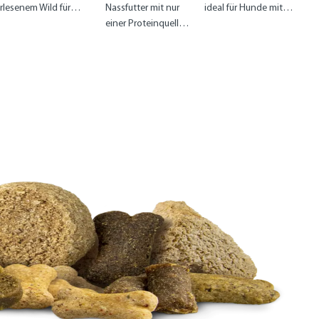
rlesenem Wild für
Nassfutter mit nur
ideal für Hunde mit
aturverbundene
einer Proteinquelle:
Unverträglichkeiten
Gourmets
100% Truthahn