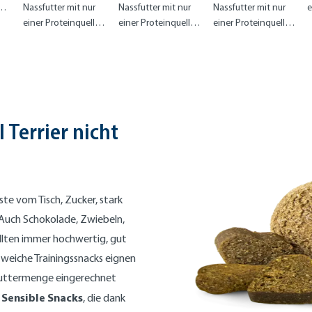
Africa
France
Nassfutter mit nur
Nassfutter mit nur
Nassfutter mit nur
e
einer Proteinquelle:
einer Proteinquelle:
einer Proteinquelle:
n
100% Strauß
100% Ente
100% Büffel
 Terrier nicht
ste vom Tisch, Zucker, stark
Auch Schokolade, Zwiebeln,
llten immer hochwertig, gut
, weiche Trainingssnacks eignen
e Futtermenge eingerechnet
Sensible Snacks
e
, die dank