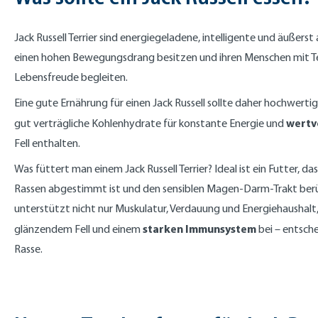
Jack Russell Terrier sind energiegeladene, intelligente und äußers
einen hohen Bewegungsdrang besitzen und ihren Menschen mit
Lebensfreude begleiten.
Eine gute Ernährung für einen Jack Russell sollte daher hochwertig
wertv
gut verträgliche Kohlenhydrate für konstante Energie und
Fell enthalten.
Was füttert man einem Jack Russell Terrier? Ideal ist ein Futter, das 
Rassen abgestimmt ist und den sensiblen Magen-Darm-Trakt berück
unterstützt nicht nur Muskulatur, Verdauung und Energiehaushalt
starken Immunsystem
glänzendem Fell und einem
bei – entsche
Rasse.