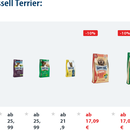
ell Terrier:
-10%
-10%
ab
ab
ab
ab
ab
25,
25,
21
17,09
17,
99
99
,9
€
€