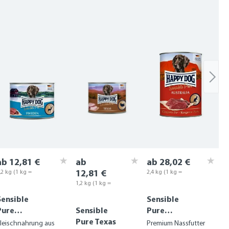
ab 12,81 €
ab
ab 28,02 €
12,81 €
,2 kg
(1 kg =
2,4 kg
(1 kg =
0,68 €)
11,68 €)
1,2 kg
(1 kg =
10,68 €)
Sensible
Sensible
Pure
Sensible
Pure
Sweden
Pure Texas
Australia
leischnahrung aus
Premium Nassfutter