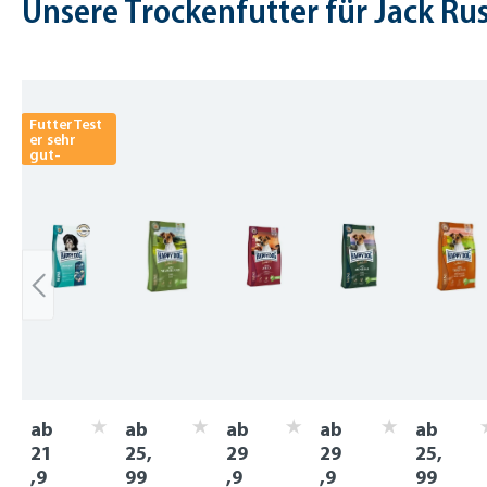
Unsere Trockenfutter für Jack Russ
Produktgalerie überspringen
FutterTest
er sehr
gut-
ab
ab
ab
ab
ab
21
25,
29
29
25,
,9
99
,9
,9
99