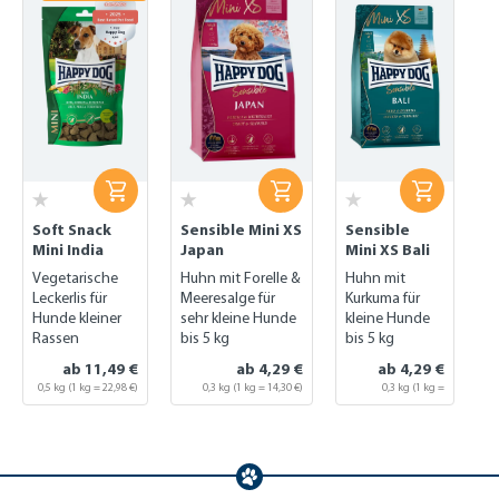
Soft Snack
Sensible Mini XS
Sensible
Mini India
Japan
Mini XS Bali
Vegetarische
Huhn mit Forelle &
Huhn mit
Leckerlis für
Meeresalge für
Kurkuma für
Hunde kleiner
sehr kleine Hunde
kleine Hunde
Rassen
bis 5 kg
bis 5 kg
ab 11,49 €
ab 4,29 €
ab 4,29 €
0,5 kg
(1 kg = 22,98 €)
0,3 kg
(1 kg = 14,30 €)
0,3 kg
(1 kg =
14,30 €)