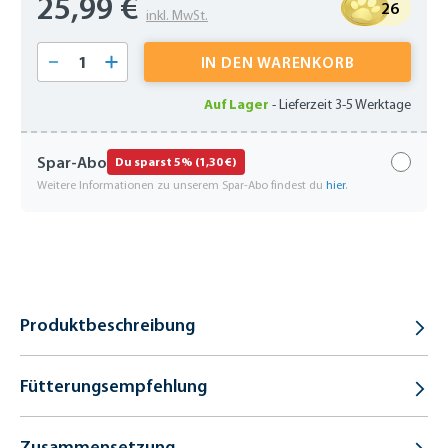
25,99 €
26
inkl. MwSt.
Produkt Anzahl: Gib den gewünschten Wert 
IN DEN WARENKORB
Auf Lager
-
Lieferzeit 3-5 Werktage
Spar-Abo
Du sparst 5% (1,30 €)
Weitere Informationen zu unserem Spar-Abo findest du
hier
.
Produktbeschreibung
Fütterungsempfehlung
Zusammensetzung