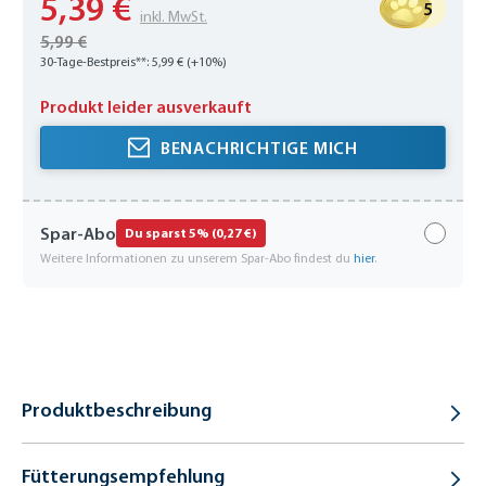
5,39 €
5
inkl. MwSt.
5,99 €
30-Tage-Bestpreis**: 5,99 € (+10%)
Produkt leider ausverkauft
BENACHRICHTIGE MICH
Spar-Abo
Du sparst 5% (0,27 €)
Weitere Informationen zu unserem Spar-Abo findest du
hier
.
Produktbeschreibung
Fütterungsempfehlung