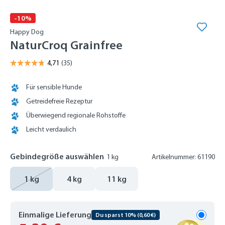
-10%
Happy Dog
NaturCroq Grainfree
Für sensible Hunde
Getreidefreie Rezeptur
Überwiegend regionale Rohstoffe
Leicht verdaulich
Gebindegröße auswählen
1 kg
Artikelnummer: 61190
1 kg
4 kg
11 kg
Einmalige Lieferung
Du sparst 10% (0,60 €)