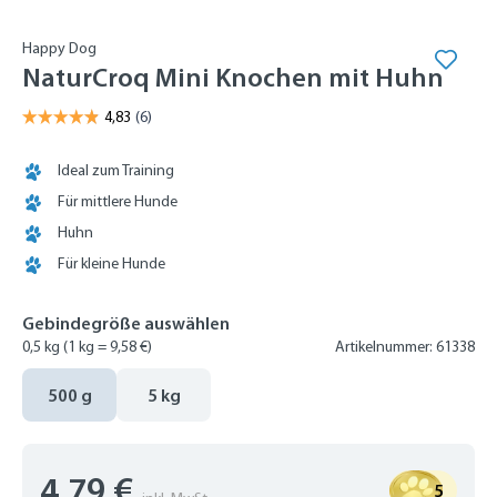
Happy Dog
NaturCroq Mini Knochen mit Huhn
Ideal zum Training
Für mittlere Hunde
Huhn
Für kleine Hunde
Gebindegröße auswählen
0,5 kg
(1 kg = 9,58 €)
Artikelnummer: 61338
500 g
5 kg
4,79 €
5