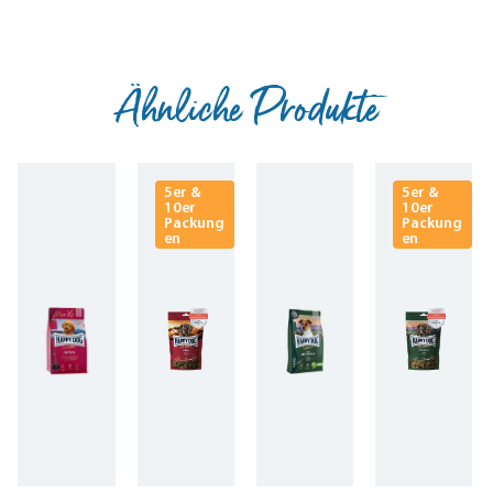
Ähnliche Produkte
5er &
5er &
10er
10er
Packung
Packung
en
en