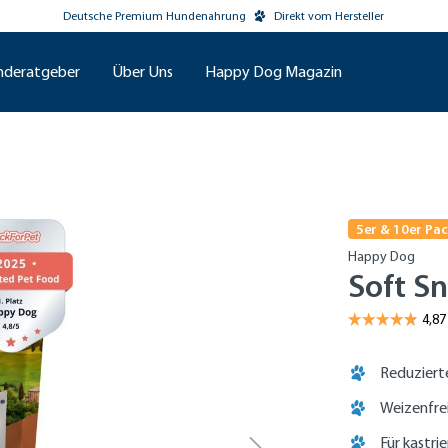
Deutsche Premium Hundenahrung
Direkt vom Hersteller
nderatgeber
Über Uns
Happy Dog Magazin
5er & 10er Pa
Happy Dog
Soft S
Reduziert
Weizenfre
Für kastrie