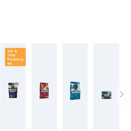
5er &
10er
Packung
en