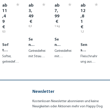
ab
ab
ab
ab
11
3,
7,
12
,4
49
99
,8
9
€
€
1
€
€
0,3
1 kg
kg
(1
(1
0,5
1,2
kg =
kg =
kg
(1
kg
(1
11,63
7,99
Se
Se
kg =
kg =
€)
€)
22,98
10,68
Sof
nsi
nsi
Sen
€)
€)
t
ble
ble
sibl
Getreidefrei
Getreidefrei
Sna
Mi
Ka
e
Softer,
mit Strauß
mit
Fleischnahr
ck
ni
rib
Pur
getreidefrei
für kleine,
Seefisch für
ung aus
Fra
Afr
ik
e
er
sensible
ernährungs
feinem
nce
ica
No
Verwöhnsn
Feinschme
sensible
Seefisch
rw
ack mit
cker
Feinschme
ideal für
ay
schmackhaf
cker
Haut & Fell
ter Ente
Newsletter
Kostenlosen Newsletter abonnieren und keine
Neuigkeiten oder Aktionen mehr von Happy Dog