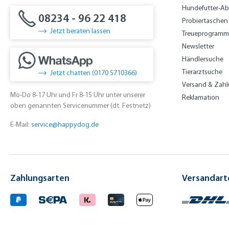
Hundefutter-A
08234 - 96 22 418
Probiertaschen
Jetzt beraten lassen
Treueprogramm
Newsletter
Händlersuche
Tierarztsuche
Jetzt chatten (0170 5710366)
Versand & Zah
Mo-Do 8-17 Uhr und Fr 8-15 Uhr unter unserer
Reklamation
oben genannten Servicenummer (dt. Festnetz)
E-Mail:
service@happydog.de
Zahlungsarten
Versandart