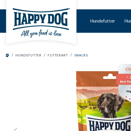
tinhalt springen
Hundefutter
Hu
/
/
/
HUNDEFUTTER
FUTTERART
SNACKS