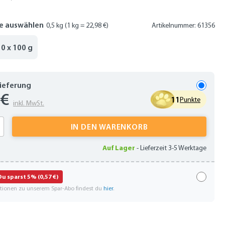
e auswählen
0,5 kg
(1 kg = 22,98 €)
Artikelnummer: 61356
10 x 100 g
Lieferung
 €
11
Punkte
inkl. MwSt.
 Anzahl: Gib den gewünschten Wert ein oder
IN DEN WARENKORB
Auf Lager
-
Lieferzeit 3-5 Werktage
Du sparst 5% (0,57 €)
ationen zu unserem Spar-Abo findest du
hier
.