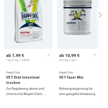
ab 7,99 €
ab 10,99 €
1 kg (1 kg = 7,99 €)
0,15 kg
(1 kg =
73,27 €)
Happy Dog
Happy Dog
VET Diät Intestinal
VET Faser Mix
trocken
Zur Regulierung akuter und
Nahrungsergänzung für
chronischer Magen-Darm-
eine geregelte Verdauung
Probleme