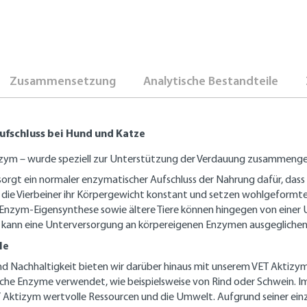
Zusammensetzung
Analytische Bestandteile
ufschluss bei Hund und Katze
zym – wurde speziell zur Unterstützung der Verdauung zusammenges
gt ein normaler enzymatischer Aufschluss der Nahrung dafür, dass 
n die Vierbeiner ihr Körpergewicht konstant und setzen wohlgeform
Enzym-Eigensynthese sowie ältere Tiere können hingegen von einer 
 kann eine Unterversorgung an körpereigenen Enzymen ausgegliche
le
nd Nachhaltigkeit bieten wir darüber hinaus mit unserem VET Aktizym
sche Enzyme verwendet, wie beispielsweise von Rind oder Schwein. 
 Aktizym wertvolle Ressourcen und die Umwelt. Aufgrund seiner einzi