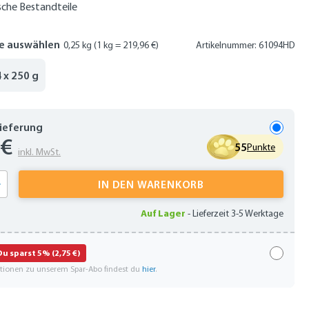
sche Bestandteile
e auswählen
0,25 kg
(1 kg = 219,96 €)
Artikelnummer: 61094HD
4 x 250 g
Lieferung
 €
55
Punkte
inkl. MwSt.
 Anzahl: Gib den gewünschten Wert ein oder
IN DEN WARENKORB
Auf Lager
-
Lieferzeit 3-5 Werktage
Du sparst 5% (2,75 €)
ationen zu unserem Spar-Abo findest du
hier
.