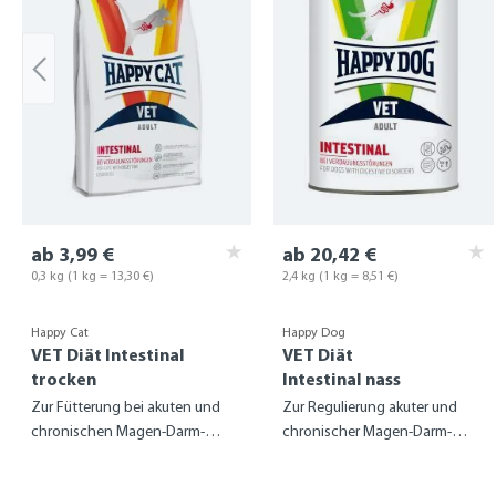
ab 3,99 €
ab 20,42 €
0,3 kg
(1 kg = 13,30 €)
2,4 kg
(1 kg = 8,51 €)
Happy Cat
Happy Dog
VET Diät Intestinal
VET Diät
trocken
Intestinal nass
Zur Fütterung bei akuten und
Zur Regulierung akuter und
chronischen Magen-Darm-
chronischer Magen-Darm-
Problemen
Probleme