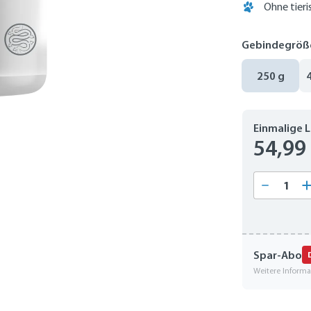
Ohne tieri
Gebindegröß
250 g
Einmalige 
54,99
Produkt
Spar-Abo
Weitere Inform