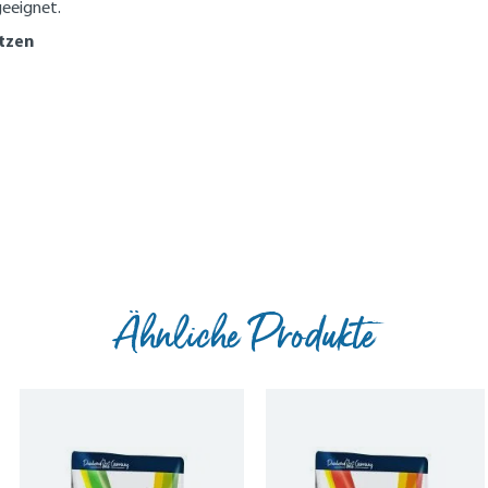
geeignet.
tzen
Ähnliche Produkte