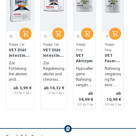
Happy Cat
Happy Cat
Happy
Happy
VET Diät
VET Diät
Dog
Dog
Intestinal
Intestinal
VET
VET
trocken
nass
Aktizym
Faser
Zur
Zur
Mix
Fütterung
Regulierung
Hypoaller
Nahrung
bei akuten
akuter und
gene
sergänzu
und
chronischer
Nahrung
ng für
chronischen
Magen-
sergänzu
eine
ab 3,99 €
ab 16,32 €
Magen-
Darm-
ng für die
geregelt
ab
ab
0,3 kg
(1 kg =
1,2 kg
(1 kg =
Darm-
Probleme
Verdauun
e
13,30 €)
13,60 €)
54,99 €
10,99 €
Problemen
g
Verdauu
0,25 kg
(1 kg
0,15 kg
(1 kg
ng
= 219,96 €)
= 73,27 €)