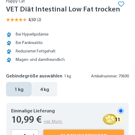
Happy Cat
VET Diät Intestinal Low Fat trocken
Bei Hyperlipidämie
Bei Pankreatitis
Reduzierter Fettgehalt
Magen- und darmfreundlich
Gebindegröße auswählen
1 kg
Artikelnummer: 70690
1 kg
4 kg
Einmalige Lieferung
10,99 €
11
inkl. MwSt.
Produkt Anzahl: Gib den gewünschten Wert 