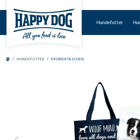
tinhalt springen
Hundefutter
Hu
/
/
HUNDEFUTTER
PROBIERTASCHEN