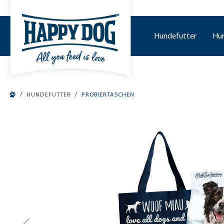
tinhalt springen
Hundefutter
Hu
/
/
HUNDEFUTTER
PROBIERTASCHEN