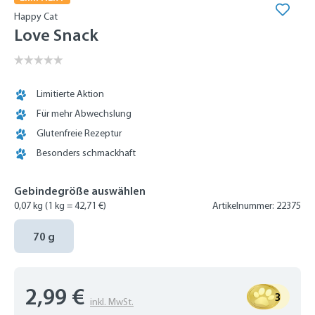
Happy Cat
Love Snack
Limitierte Aktion
Für mehr Abwechslung
Glutenfreie Rezeptur
Besonders schmackhaft
Gebindegröße auswählen
0,07 kg
(1 kg = 42,71 €)
Artikelnummer: 22375
70 g
2,99 €
3
inkl. MwSt.