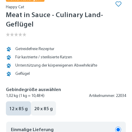
Happy Cat
Meat in Sauce - Culinary Land-
Geflügel
Getreidefreie Rezeptur
Für kastrierte / sterilisierte Katzen
Unterstützung der körpereigenen Abwehrkräfte
Geflügel
Gebindegröße auswählen
1,02 kg
(1 kg = 10,48 €)
Artikelnummer: 22034
12 x 85 g
20 x 85 g
Einmalige Lieferung