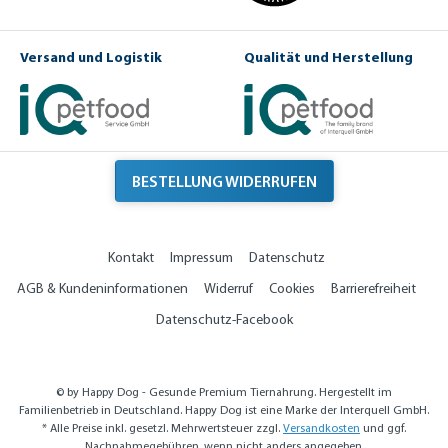
l
e
H
Versand und Logistik
Qualität und Herstellung
u
n
d
e
BESTELLUNG WIDERRUFEN
Kontakt
Impressum
Datenschutz
AGB & Kundeninformationen
Widerruf
Cookies
Barrierefreiheit
Datenschutz-Facebook
© by Happy Dog - Gesunde Premium Tiernahrung. Hergestellt im
Familienbetrieb in Deutschland. Happy Dog ist eine Marke der Interquell GmbH.
* Alle Preise inkl. gesetzl. Mehrwertsteuer zzgl.
Versandkosten
und ggf.
Nachnahmegebühren, wenn nicht anders angegeben.