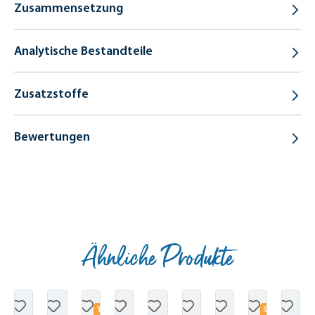
Zusammensetzung
Analytische Bestandteile
Zusatzstoffe
Bewertungen
Ähnliche Produkte
Produktgalerie überspringen
T
5