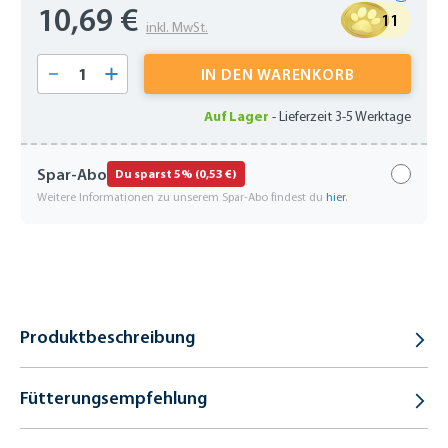
10,69 €
11
inkl. MwSt.
Produkt Anzahl: Gib den gewünschten Wert 
IN DEN WARENKORB
Auf Lager
-
Lieferzeit 3-5 Werktage
Spar-Abo
Du sparst 5% (0,53 €)
Weitere Informationen zu unserem Spar-Abo findest du
hier
.
Produktbeschreibung
Fütterungsempfehlung