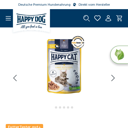
Deutsche Premium Hundenahrung
Direkt vom Hersteller
tinhalt springen
FutterTester gut+