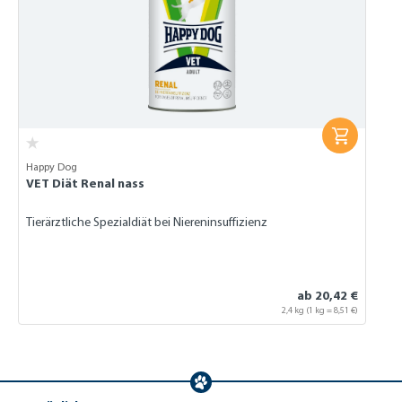
Happy Dog
VET Diät Renal nass
Tierärztliche Spezialdiät bei Niereninsuffizienz
ab 20,42 €
2,4 kg
(1 kg = 8,51 €)