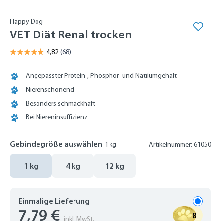
Happy Dog
VET Diät Renal trocken
Angepasster Protein-, Phosphor- und Natriumgehalt
Nierenschonend
Besonders schmackhaft
Bei Niereninsuffizienz
Gebindegröße auswählen
1 kg
Artikelnummer: 61050
1 kg
4 kg
12 kg
Einmalige Lieferung
7,79 €
8
inkl. MwSt.