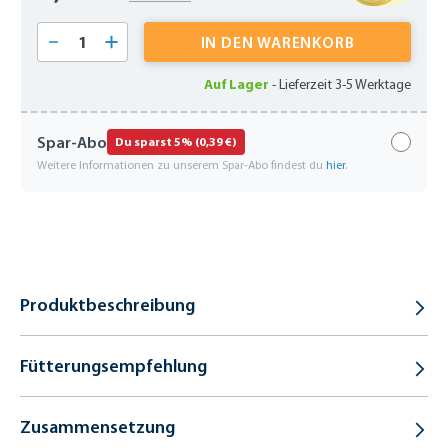
Produkt Anzahl: Gib den gewünschten Wert 
IN DEN WARENKORB
Auf Lager
-
Lieferzeit 3-5 Werktage
Spar-Abo
Du sparst 5% (0,39 €)
Weitere Informationen zu unserem Spar-Abo findest du
hier
.
Produktbeschreibung
Fütterungsempfehlung
Zusammensetzung