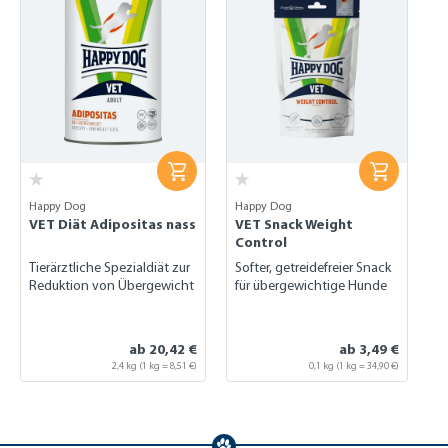
Happy Dog
Happy Dog
VET Diät Adipositas nass
VET Snack Weight
Control
Tierärztliche Spezialdiät zur
Softer, getreidefreier Snack
Reduktion von Übergewicht
für übergewichtige Hunde
ab 20,42 €
ab 3,49 €
2,4 kg
(1 kg = 8,51 €)
0,1 kg
(1 kg = 34,90 €)