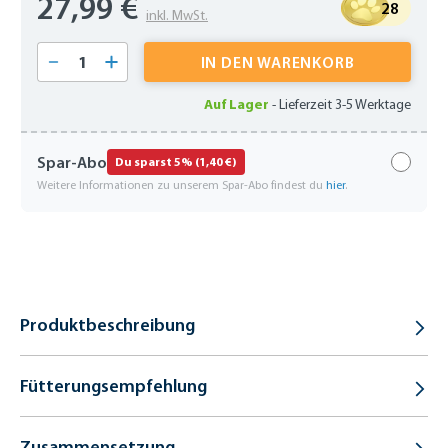
27,99 €
28
inkl. MwSt.
Produkt Anzahl: Gib den gewünschten Wert 
IN DEN WARENKORB
Auf Lager
-
Lieferzeit 3-5 Werktage
Spar-Abo
Du sparst 5% (1,40 €)
Weitere Informationen zu unserem Spar-Abo findest du
hier
.
Produktbeschreibung
Fütterungsempfehlung
Zusammensetzung