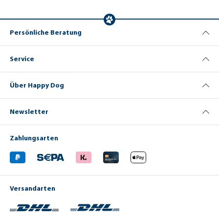
22,98
22,98
at
pen
€)
ner
€)
sibl
Ras
e
sen
Jun
Persönliche Beratung
ghu
nde
Service
Über Happy Dog
Newsletter
Zahlungsarten
Versandarten