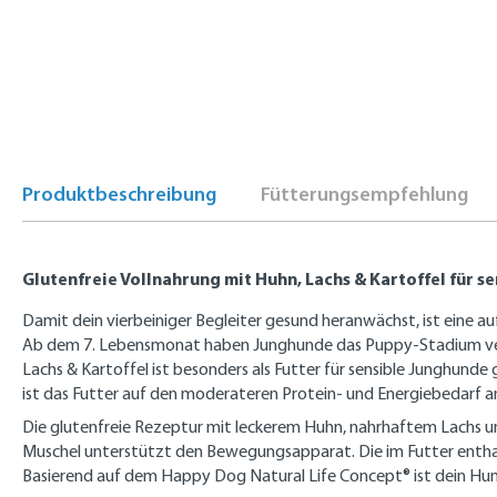
Produktbeschreibung
Fütterungsempfehlung
Glutenfreie Vollnahrung mit Huhn, Lachs & Kartoffel für 
Damit dein vierbeiniger Begleiter gesund heranwächst, ist eine a
Ab dem 7. Lebensmonat haben Junghunde das Puppy-Stadium verla
Lachs & Kartoffel ist besonders als Futter für sensible Junghunde g
ist das Futter auf den moderateren Protein- und Energiebedarf a
Die glutenfreie Rezeptur mit leckerem Huhn, nahrhaftem Lachs un
Muschel unterstützt den Bewegungsapparat. Die im Futter enthal
Basierend auf dem Happy Dog Natural Life Concept® ist dein Hun