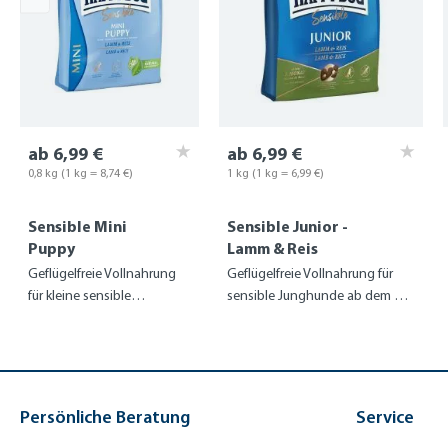
ab 6,99 €
ab 6,99 €
0,8 kg
(1 kg = 8,74 €)
1 kg (1 kg = 6,99 €)
Sensible Mini
Sensible Junior -
Puppy
Lamm & Reis
Geflügelfreie Vollnahrung
Geflügelfreie Vollnahrung für
für kleine sensible
sensible Junghunde ab dem 7.
Junghunde
Monat
Persönliche Beratung
Service