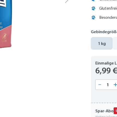
Glutenfre
Besonders
Gebindegröß
1 kg
Einmalige 
6,99 
Produkt
Spar-Abo
Weitere Inform