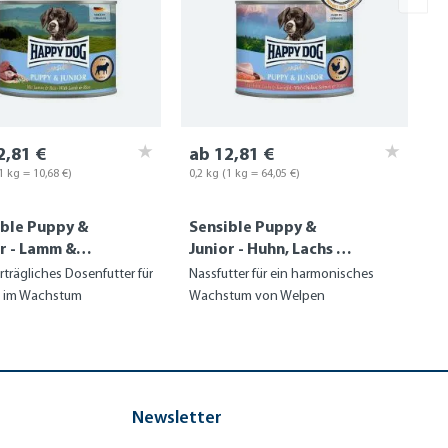
2,81 €
ab 12,81 €
1 kg = 10,68 €)
0,2 kg
(1 kg = 64,05 €)
ible Puppy &
Sensible Puppy &
r - Lamm &
Junior - Huhn, Lachs &
Kartoffel
rträgliches Dosenfutter für
Nassfutter für ein harmonisches
 im Wachstum
Wachstum von Welpen
Newsletter