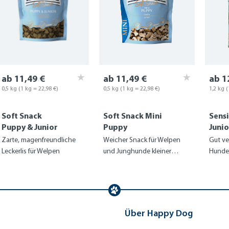
ab 11,49 €
ab 11,49 €
ab 1
0,5 kg
(1 kg = 22,98 €)
0,5 kg
(1 kg = 22,98 €)
1,2 kg
(
Soft Snack
Soft Snack Mini
Sens
Puppy & Junior
Puppy
Junio
Reis
Zarte, magenfreundliche
Weicher Snack für Welpen
Gut ve
Leckerlis für Welpen
und Junghunde kleiner
Hunde
Rassen
Über Happy Dog