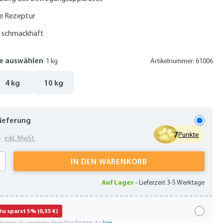
ie Rezeptur
 schmackhaft
e auswählen
1 kg
Artikelnummer: 61006
4 kg
10 kg
Lieferung
€
7
Punkte
inkl. MwSt.
 Anzahl: Gib den gewünschten Wert ein oder
IN DEN WARENKORB
Auf Lager
-
Lieferzeit 3-5 Werktage
Du sparst 5% (0,35 €)
ationen zu unserem Spar-Abo findest du
hier
.