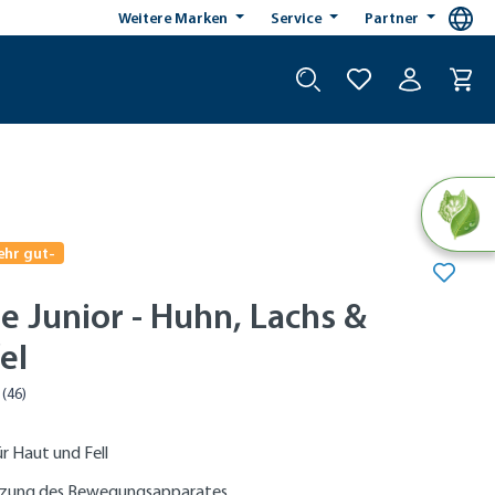
Weitere Marken
Service
Partner
ehr gut-
e Junior - Huhn, Lachs &
el
r Haut und Fell
tzung des Bewegungsapparates