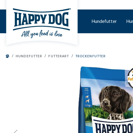
tinhalt springen
Hundefutter
Hu
/
/
/
HUNDEFUTTER
FUTTERART
TROCKENFUTTER