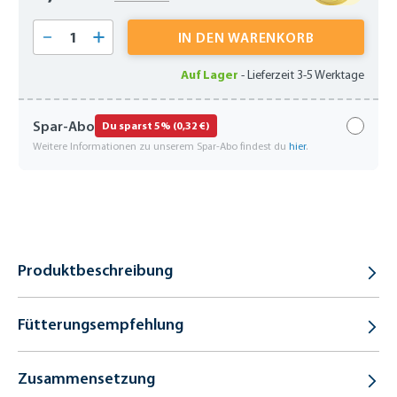
Produkt Anzahl: Gib den gewünschten Wert 
IN DEN WARENKORB
Auf Lager
-
Lieferzeit 3-5 Werktage
Spar-Abo
Du sparst 5% (0,32 €)
Weitere Informationen zu unserem Spar-Abo findest du
hier
.
Produktbeschreibung
Fütterungsempfehlung
Zusammensetzung