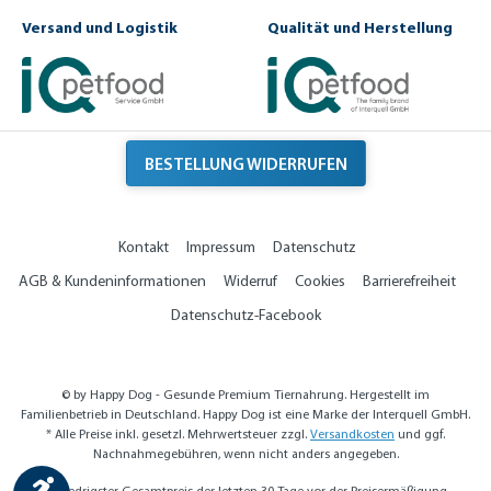
Versand und Logistik
Qualität und Herstellung
BESTELLUNG WIDERRUFEN
Kontakt
Impressum
Datenschutz
AGB & Kundeninformationen
Widerruf
Cookies
Barrierefreiheit
Datenschutz-Facebook
© by Happy Dog - Gesunde Premium Tiernahrung. Hergestellt im
Familienbetrieb in Deutschland. Happy Dog ist eine Marke der Interquell GmbH.
* Alle Preise inkl. gesetzl. Mehrwertsteuer zzgl.
Versandkosten
und ggf.
Nachnahmegebühren, wenn nicht anders angegeben.
Werkzeugleiste anzeigen