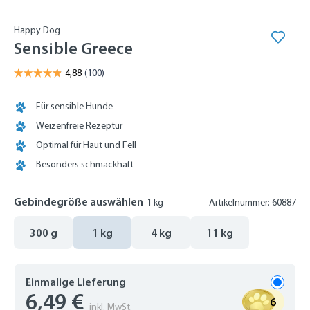
Happy Dog
Sensible Greece
Für sensible Hunde
Weizenfreie Rezeptur
Optimal für Haut und Fell
Besonders schmackhaft
Gebindegröße auswählen
1 kg
Artikelnummer: 60887
300 g
1 kg
4 kg
11 kg
Einmalige Lieferung
6,49 €
6
inkl. MwSt.