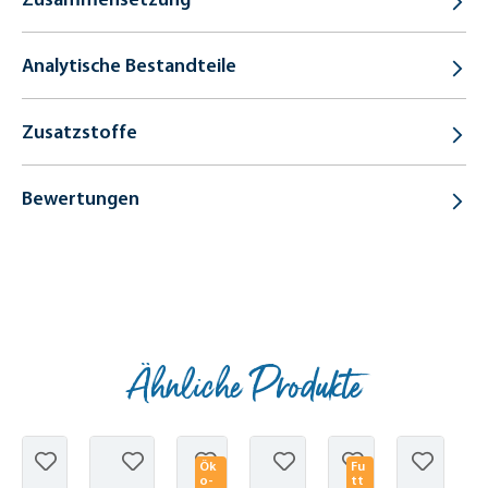
Analytische Bestandteile
Zusatzstoffe
Bewertungen
Ähnliche Produkte
Produktgalerie überspringen
Ök
Fu
o-
tt