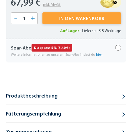
67,99 €
68
inkl. MwSt.
Produkt Anzahl: Gib den gewünschten Wert 
IN DEN WARENKORB
Auf Lager
-
Lieferzeit 3-5 Werktage
Spar-Abo
Du sparst 5% (3,40 €)
Weitere Informationen zu unserem Spar-Abo findest du
hier
.
Produktbeschreibung
Fütterungsempfehlung
Zusammensetzung