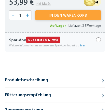
53,99 €
54
inkl. MwSt.
Produkt Anzahl: Gib den gewünschten Wert 
IN DEN WARENKORB
Auf Lager
-
Lieferzeit 3-5 Werktage
Spar-Abo
Du sparst 5% (2,70 €)
Weitere Informationen zu unserem Spar-Abo findest du
hier
.
Produktbeschreibung
Fütterungsempfehlung
Zusammensetzung