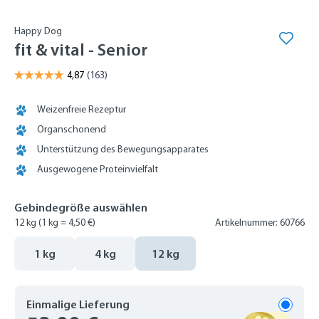
Happy Dog
fit & vital - Senior
Weizenfreie Rezeptur
Organschonend
Unterstützung des Bewegungsapparates
Ausgewogene Proteinvielfalt
Gebindegröße auswählen
12 kg
(1 kg = 4,50 €)
Artikelnummer: 60766
1 kg
4 kg
12 kg
Einmalige Lieferung