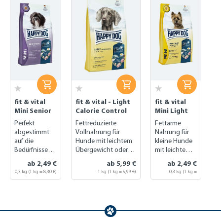
fit & vital
fit & vital - Light
fit & vital
Mini Senior
Calorie Control
Mini Light
Perfekt
Fettreduzierte
Fettarme
abgestimmt
Vollnahrung für
Nahrung für
auf die
Hunde mit leichtem
kleine Hunde
Bedürfnisse
Übergewicht oder
mit leichtem
kleiner
zum Gewichtserhalt
Übergewicht
ab 2,49 €
ab 5,99 €
ab 2,49 €
Hundeseniore
0,3 kg
(1 kg = 8,30 €)
1 kg (1 kg = 5,99 €)
0,3 kg
(1 kg =
n
8,30 €)