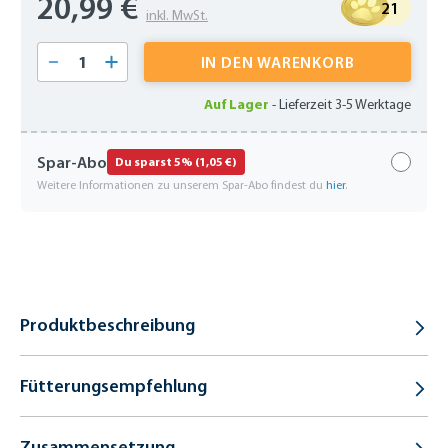
20,99 €
21
inkl. MwSt.
Produkt Anzahl: Gib den gewünschten Wert 
IN DEN WARENKORB
Auf Lager
-
Lieferzeit 3-5 Werktage
Spar-Abo
Du sparst 5% (1,05 €)
Weitere Informationen zu unserem Spar-Abo findest du
hier
.
Produktbeschreibung
Fütterungsempfehlung
Zusammensetzung