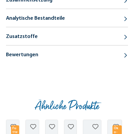
Analytische Bestandteile
Zusatzstoffe
Bewertungen
Ähnliche Produkte
Produktgalerie überspringen
Fu
Ök
tte
o-