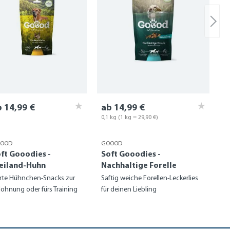
 14,99 €
ab 14,99 €
0,1 kg
(1 kg = 29,90 €)
OOD
GOOOD
ft Gooodies -
Soft Gooodies -
eiland-Huhn
Nachhaltige Forelle
rte Hühnchen-Snacks zur
Saftig weiche Forellen-Leckerlies
lohnung oder fürs Training
für deinen Liebling