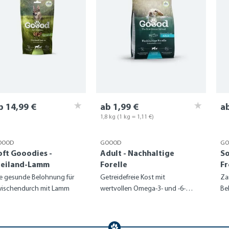
b 14,99 €
ab 1,99 €
ab
1,8 kg
(1 kg = 1,11 €)
OOOD
GOOOD
GO
oft Gooodies -
Adult - Nachhaltige
So
reiland-Lamm
Forelle
Fr
e gesunde Belohnung für
Getreidefreie Kost mit
Za
ischendurch mit Lamm
wertvollen Omega-3- und -6-
Be
Fettsäuren