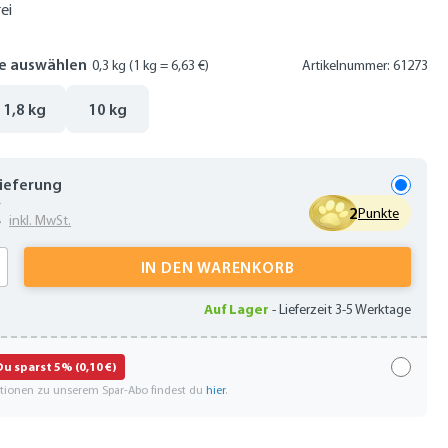
ei
e auswählen
0,3 kg
(1 kg = 6,63 €)
Artikelnummer: 61273
1,8 kg
10 kg
Lieferung
€
2
Punkte
inkl. MwSt.
 Anzahl: Gib den gewünschten Wert ein oder
IN DEN WARENKORB
Auf Lager
-
Lieferzeit 3-5 Werktage
Du sparst 5% (0,10 €)
ationen zu unserem Spar-Abo findest du
hier
.