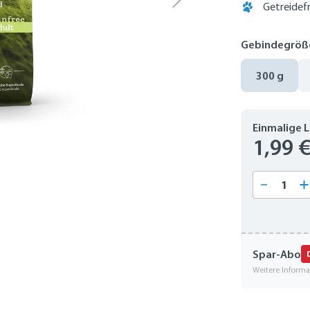
Getreidefr
Gebindegröß
300 g
Einmalige 
1,99 
Produkt
Spar-Abo
Weitere Inform