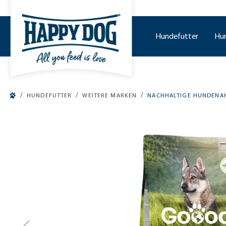
tinhalt springen
Hundefutter
Hu
/
/
/
HUNDEFUTTER
WEITERE MARKEN
NACHHALTIGE HUNDEN