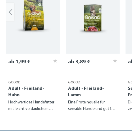
ab 1,99 €
ab 3,89 €
a
GOOOD
GOOOD
G
Adult - Freiland-
Adult - Freiland-
S
Huhn
Lamm
F
Hochwertiges Hundefutter
Eine Proteinquelle für
Di
mit leicht verdaulichem
sensible Hunde und gut für
zw
Hühnchen
die Gelenke