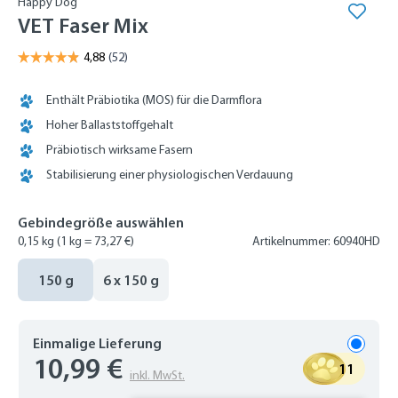
Happy Dog
VET Faser Mix
Enthält Präbiotika (MOS) für die Darmflora
Hoher Ballaststoffgehalt
Präbiotisch wirksame Fasern
Stabilisierung einer physiologischen Verdauung
Gebindegröße auswählen
0,15 kg
(1 kg = 73,27 €)
Artikelnummer: 60940HD
150 g
6 x 150 g
Einmalige Lieferung
10,99 €
11
inkl. MwSt.