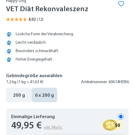
Happy Dog
VET Diät Rekonvaleszenz
Lösliche Form der Verabreichung
Leicht verdaulich
Besonders schmackhaft
Hoher Energiegehalt
Gebindegröße auswählen
1,2 kg
(1 kg = 41,63 €)
Artikelnummer: 60614HDB6
200 g
6 x 200 g
Einmalige Lieferung
49,95 €
50
inkl. MwSt.