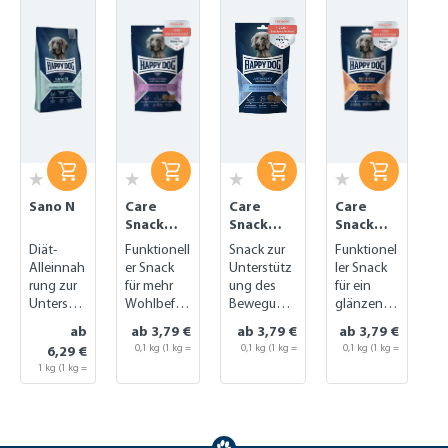
Sano N
Care
Care
Care
Snack
Snack
Snack
Calm &
Arthro Fit
Skin &
Diät-
Funktionell
Snack zur
Funktionel
Relax
Coat
Alleinnah
er Snack
Unterstütz
ler Snack
rung zur
für mehr
ung des
für ein
Unterstüt
Wohlbefin
Bewegung
glänzende
zung der
den
sapparats
s Fell
ab
ab 3,79 €
ab 3,79 €
ab 3,79 €
Nierenfun
0,1 kg
(1 kg =
0,1 kg
(1 kg =
0,1 kg
(1 kg =
6,29 €
ktion
37,90 €)
37,90 €)
37,90 €)
1 kg (1 kg =
6,29 €)