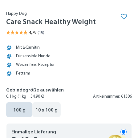
Happy Dog
Care Snack Healthy Weight
Mit L-Carnitin
Für sensible Hunde
Weizenfreie Rezeptur
Fettarm
Gebindegröße auswählen
0,1 kg
(1 kg = 34,90 €)
Artikelnummer: 61306
100 g
10 x 100 g
Einmalige Lieferung