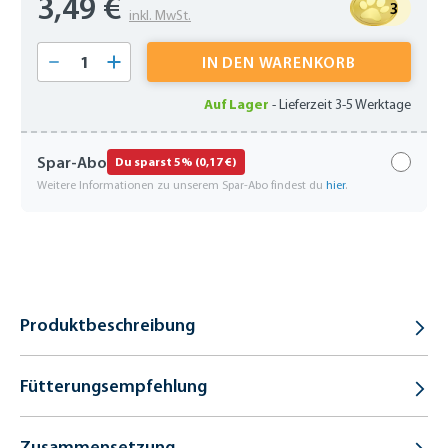
3,49 €
3
inkl. MwSt.
Produkt Anzahl: Gib den gewünschten Wert 
IN DEN WARENKORB
Auf Lager
-
Lieferzeit 3-5 Werktage
Spar-Abo
Du sparst 5% (0,17 €)
Weitere Informationen zu unserem Spar-Abo findest du
hier
.
Produktbeschreibung
Fütterungsempfehlung
Zusammensetzung