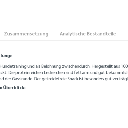
Zusammensetzung
Analytische Bestandteile
rlunge
 Hundetraining und als Belohnung zwischendurch. Hergestellt aus 10
kt. Die proteinreichen Leckerchen sind fettarm und gut bekömmlich.
nd der Gassirunde. Der getreidefreie Snack ist besonders gut verträg
m Überblick: