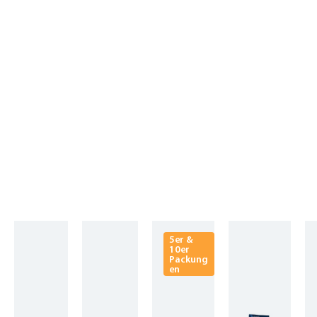
Produktgalerie überspringen
5er &
10er
Packung
en