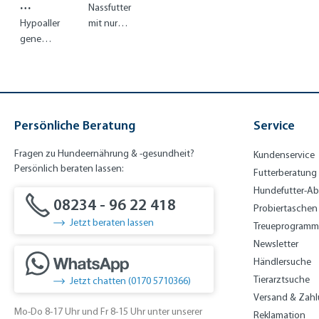
E
ib
s -
nar
90
Nassfutter
Bio-
bei
H
=
€)
T
le
Bio
y
s
21
Hypoaller
mit nur
Entenfleisc
Harnsteinen
U
9,9
A
P
-
Lo
a
gene
einer
h
c
6 €
kt
ur
Fre
w
Nahrungs
Proteinqu
)
iz
e
ila
Pur
ergänzun
elle: 100%
y
Af
ufe
ine
g für die
Strauß
m
ri
nte
tro
Verdauun
ca
cke
g
Persönliche Beratung
Service
n
Fragen zu Hundeernährung & -gesundheit?
Kundenservice
Persönlich beraten lassen:
Futterberatung
Hundefutter-A
08234 - 96 22 418
Probiertaschen
Jetzt beraten lassen
Treueprogramm
Newsletter
Händlersuche
Tierarztsuche
Jetzt chatten (0170 5710366)
Versand & Zah
Mo-Do 8-17 Uhr und Fr 8-15 Uhr unter unserer
Reklamation