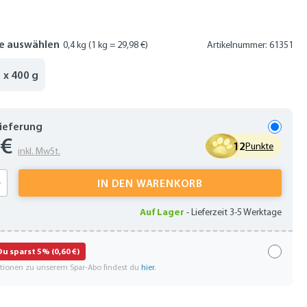
e auswählen
0,4 kg
(1 kg = 29,98 €)
Artikelnummer: 61351
3 x 400 g
Lieferung
 €
12
Punkte
inkl. MwSt.
 Anzahl: Gib den gewünschten Wert ein oder
IN DEN WARENKORB
Auf Lager
-
Lieferzeit 3-5 Werktage
Du sparst 5% (0,60 €)
ationen zu unserem Spar-Abo findest du
hier
.