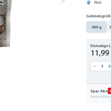
Rind
Gebindegröß
400 g
Einmalige 
11,99
Produkt
Spar-Abo
Weitere Inform