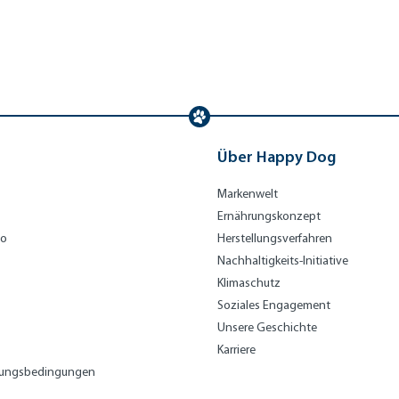
Au
nche
Gemüs
nche
unde mit
als Topping
verwendbar
Genießer mit
tr
nflei
e
nflei
nverträgli
einsetzbar
Hühnchen
li
sch
sch
hkeiten
a
Über Happy Dog
Markenwelt
Ernährungskonzept
bo
Herstellungsverfahren
Nachhaltigkeits-Initiative
Klimaschutz
Soziales Engagement
Unsere Geschichte
Karriere
lungsbedingungen