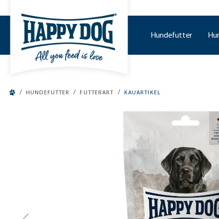
tinhalt springen
Hundefutter
Hu
/
/
/
HUNDEFUTTER
FUTTERART
KAUARTIKEL