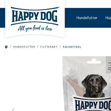
tinhalt springen
Hundefutter
Hu
/
/
/
HUNDEFUTTER
FUTTERART
KAUARTIKEL