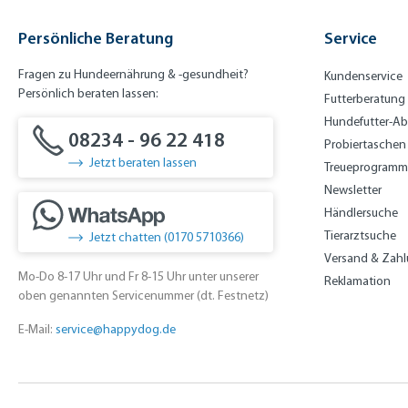
y
el
Verdauun
m
g
Persönliche Beratung
Service
Fragen zu Hundeernährung & -gesundheit?
Kundenservice
Persönlich beraten lassen:
Futterberatung
Hundefutter-A
08234 - 96 22 418
Probiertaschen
Jetzt beraten lassen
Treueprogramm
Newsletter
Händlersuche
Tierarztsuche
Jetzt chatten (0170 5710366)
Versand & Zah
Mo-Do 8-17 Uhr und Fr 8-15 Uhr unter unserer
Reklamation
oben genannten Servicenummer (dt. Festnetz)
E-Mail:
service@happydog.de