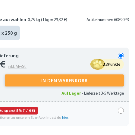
e auswählen
0,75 kg
(1 kg = 29,32 €)
Artikelnummer: 60890P3
3 x 250 g
Lieferung
 €
22
Punkte
inkl. MwSt.
 Anzahl: Gib den gewünschten Wert ein oder
IN DEN WARENKORB
Auf Lager
-
Lieferzeit 3-5 Werktage
Du sparst 5% (1,10 €)
ationen zu unserem Spar-Abo findest du
hier
.