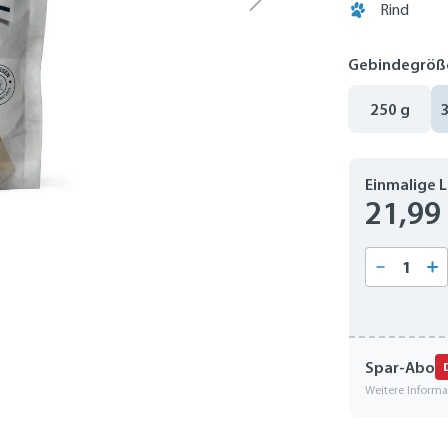
Rind
Gebindegröß
250 g
Einmalige 
21,99
Produkt
Spar-Abo
Weitere Inform