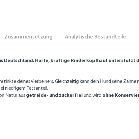
Zusammensetzung
Analytische Bestandteile
s Deutschland. Harte, kräftige Rinderkopfhaut unterstützt 
nstinkte deines Vierbeiners. Gleichzeitig kann dein Hund seine Zähn
ei niedrigem Fettanteil.
getreide- und zuckerfrei
ohne Konservie
 von Natur aus
und wird