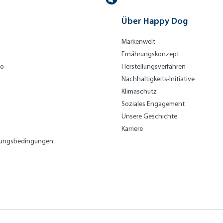
o
nt
Über Happy Dog
an
a
Markenwelt
Ernährungskonzept
bo
Herstellungsverfahren
Nachhaltigkeits-Initiative
Klimaschutz
Soziales Engagement
Unsere Geschichte
Karriere
lungsbedingungen