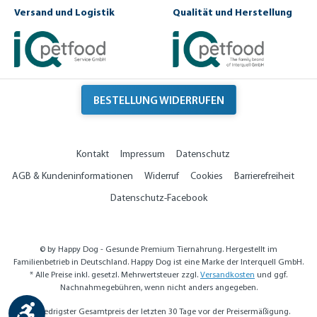
Versand und Logistik
Qualität und Herstellung
BESTELLUNG WIDERRUFEN
Kontakt
Impressum
Datenschutz
AGB & Kundeninformationen
Widerruf
Cookies
Barrierefreiheit
Datenschutz-Facebook
© by Happy Dog - Gesunde Premium Tiernahrung. Hergestellt im
Familienbetrieb in Deutschland. Happy Dog ist eine Marke der Interquell GmbH.
* Alle Preise inkl. gesetzl. Mehrwertsteuer zzgl.
Versandkosten
und ggf.
Nachnahmegebühren, wenn nicht anders angegeben.
Werkzeugleiste anzeigen
** Niedrigster Gesamtpreis der letzten 30 Tage vor der Preisermäßigung.