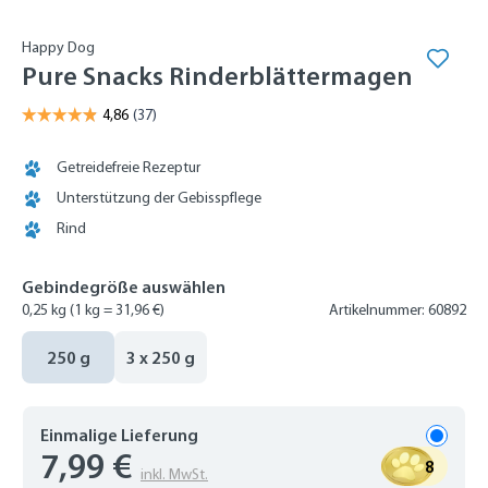
Happy Dog
Pure Snacks Rinderblättermagen
Getreidefreie Rezeptur
Unterstützung der Gebisspflege
Rind
Gebindegröße auswählen
0,25 kg
(1 kg = 31,96 €)
Artikelnummer: 60892
250 g
3 x 250 g
Einmalige Lieferung
7,99 €
8
inkl. MwSt.