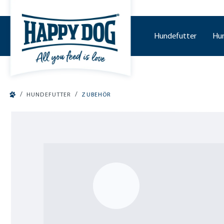
tinhalt springen
Hundefutter
Hu
/
/
HUNDEFUTTER
ZUBEHÖR