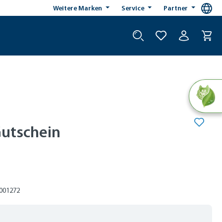
Weitere Marken
Service
Partner
utschein
8001272