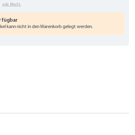
€
inkl. MwSt.
rfügbar
ikel kann nicht in den Warenkorb gelegt werden.