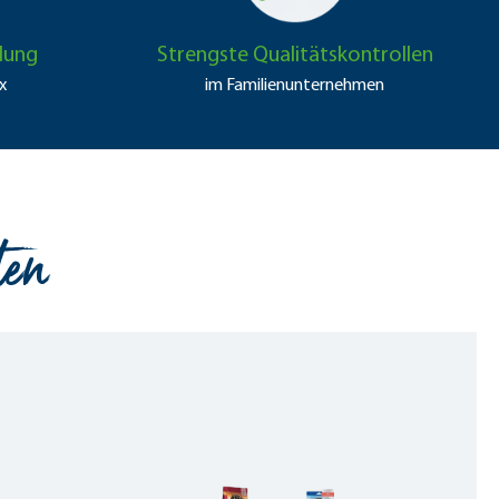
lung
Strengste Qualitäts­kontrollen
x
im Familien­unter­nehmen
ten