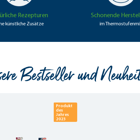
ürliche Rezepturen
Schonende Herstel
ne künstliche Zusätze
im Thermostufenmi
ere Bestseller und Neuhei
Produkt
des
Jahres
2023