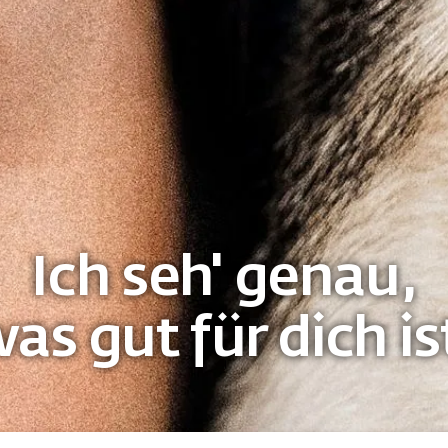
Ich seh' genau,
as gut für dich is