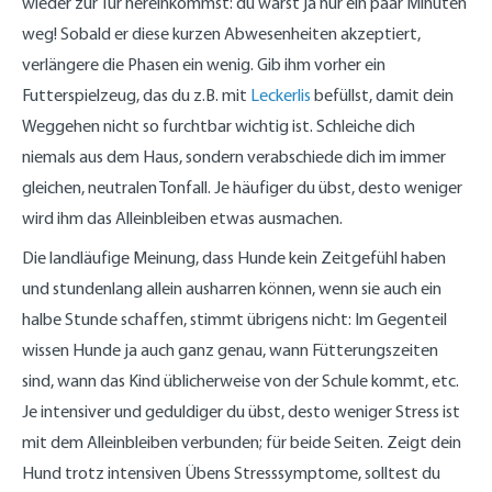
wieder zur Tür hereinkommst: du warst ja nur ein paar Minuten
weg! Sobald er diese kurzen Abwesenheiten akzeptiert,
verlängere die Phasen ein wenig. Gib ihm vorher ein
Futterspielzeug, das du z.B. mit
Leckerlis
befüllst, damit dein
Weggehen nicht so furchtbar wichtig ist. Schleiche dich
niemals aus dem Haus, sondern verabschiede dich im immer
gleichen, neutralen Tonfall. Je häufiger du übst, desto weniger
wird ihm das Alleinbleiben etwas ausmachen.
Die landläufige Meinung, dass Hunde kein Zeitgefühl haben
und stundenlang allein ausharren können, wenn sie auch ein
halbe Stunde schaffen, stimmt übrigens nicht: Im Gegenteil
wissen Hunde ja auch ganz genau, wann Fütterungszeiten
sind, wann das Kind üblicherweise von der Schule kommt, etc.
Je intensiver und geduldiger du übst, desto weniger Stress ist
mit dem Alleinbleiben verbunden; für beide Seiten. Zeigt dein
Hund trotz intensiven Übens Stresssymptome, solltest du