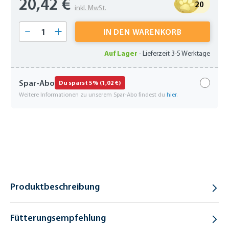
20,42 €
20
inkl. MwSt.
Produkt Anzahl: Gib den gewünschten Wert 
IN DEN WARENKORB
Auf Lager
-
Lieferzeit 3-5 Werktage
Spar-Abo
Du sparst 5% (1,02 €)
Weitere Informationen zu unserem Spar-Abo findest du
hier
.
Produktbeschreibung
Fütterungsempfehlung