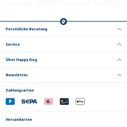
ng
= 219,96 €)
= 73,27 €)
Persönliche Beratung
Service
Über Happy Dog
Newsletter
Zahlungsarten
Versandarten