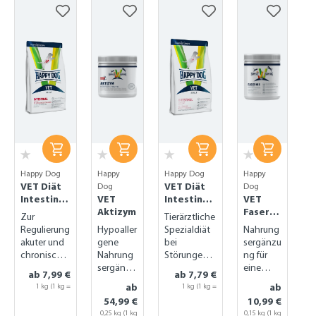
Produktgalerie überspringen
Happy Dog
Happy
Happy Dog
Happy
VET Diät
VET Diät
Dog
Dog
Intestinal
VET
Intestinal
VET
trocken
Aktizym
Low Fat
Faser
Zur
Tierärztliche
trocken
Mix
Regulierung
Hypoaller
Spezialdiät
Nahrung
akuter und
gene
bei
sergänzu
chronischer
Nahrung
Störungen
ng für
Magen-
sergänzu
der
eine
ab 7,99 €
ab 7,79 €
Darm-
ng für die
Fettverdauu
geregelt
ab
ab
1 kg (1 kg =
1 kg (1 kg =
Probleme
Verdauun
ng
e
7,99 €)
7,79 €)
54,99 €
10,99 €
g
Verdauu
0,25 kg
(1 kg
0,15 kg
(1 kg