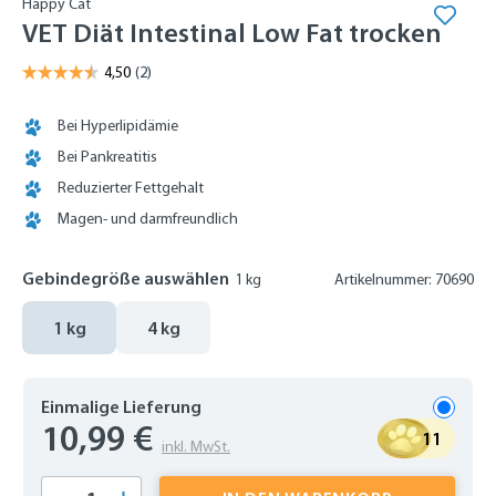
Happy Cat
VET Diät Intestinal Low Fat trocken
Bei Hyperlipidämie
Bei Pankreatitis
Reduzierter Fettgehalt
Magen- und darmfreundlich
Gebindegröße auswählen
1 kg
Artikelnummer: 70690
1 kg
4 kg
Einmalige Lieferung
10,99 €
11
inkl. MwSt.
Produkt Anzahl: Gib den gewünschten Wert 