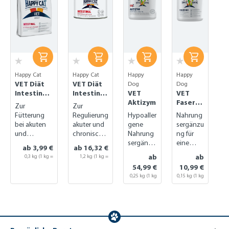
Happy Cat
Happy Cat
Happy
Happy
VET Diät
VET Diät
Dog
Dog
Intestinal
Intestinal
VET
VET
trocken
nass
Aktizym
Faser
Zur
Zur
Mix
Fütterung
Regulierung
Hypoaller
Nahrung
bei akuten
akuter und
gene
sergänzu
und
chronischer
Nahrung
ng für
chronischen
Magen-
sergänzu
eine
ab 3,99 €
ab 16,32 €
Magen-
Darm-
ng für die
geregelt
ab
ab
0,3 kg
(1 kg =
1,2 kg
(1 kg =
Darm-
Probleme
Verdauun
e
13,30 €)
13,60 €)
54,99 €
10,99 €
Problemen
g
Verdauu
0,25 kg
(1 kg
0,15 kg
(1 kg
ng
= 219,96 €)
= 73,27 €)